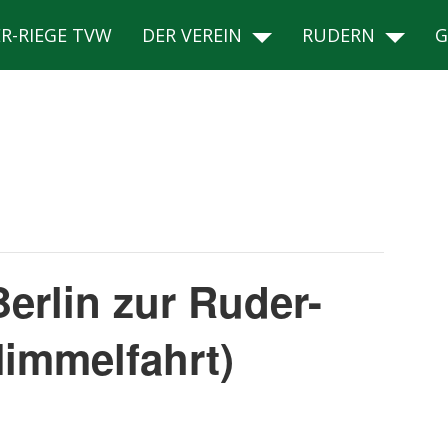
R-RIEGE TVW
DER VEREIN
RUDERN
G
erlin zur Ruder-
immelfahrt)