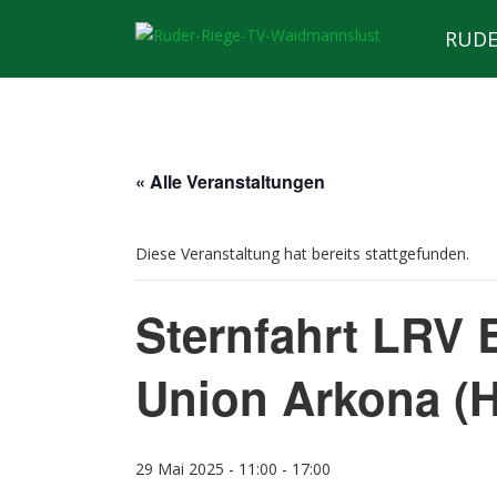
S
RUDE
k
i
p
t
o
m
« Alle Veranstaltungen
a
i
n
Diese Veranstaltung hat bereits stattgefunden.
c
o
Sternfahrt LRV B
n
t
e
Union Arkona (H
n
t
29 Mai 2025 - 11:00
-
17:00