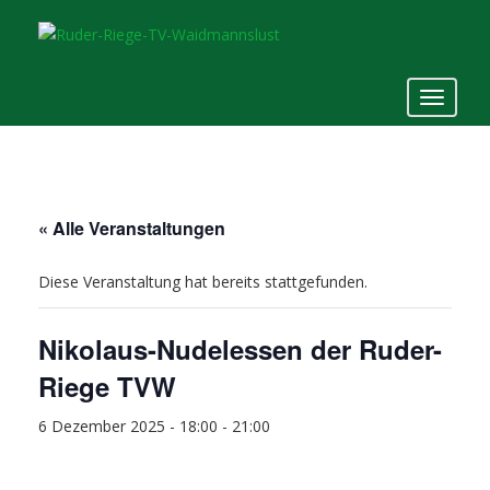
S
k
i
p
TOGGLE
t
o
m
a
i
« Alle Veranstaltungen
n
c
Diese Veranstaltung hat bereits stattgefunden.
o
n
t
Nikolaus-Nudelessen der Ruder-
e
Riege TVW
n
t
6 Dezember 2025 - 18:00
-
21:00