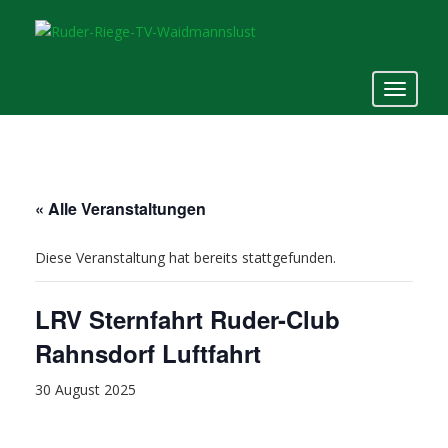
S
k
i
p
TOGGLE
t
o
m
a
i
« Alle Veranstaltungen
n
c
Diese Veranstaltung hat bereits stattgefunden.
o
n
t
LRV Sternfahrt Ruder-Club
e
Rahnsdorf Luftfahrt
n
t
30 August 2025